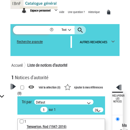
Panneau de gestion des cookies
Espace personnel
Aide
Une question ?
Historique
Tout
Recherche avancée
AUTRES RECHERCHES
Accueil
Liste de notices d’autorité
1
Notices d'autorité
Voir la sélection (
0
)
Ajouter à mes références
(
0
)
VOTRE RECHERCHE
RÉCUPÉRER
LES
Tri par :
Défaut
NOTICES
Recherche avancée dans les
sur 1
notices d’autorité
20
résultats/page
Œuvres liées à l'auteur :
1
Temperton, Rod (1947-2016)
Ma
Temperton, Rod (1947-2016)