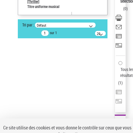
sélectio
[Thriller]
Auteur d’œuvre
Titre uniforme musical
(
0
)
Temperton, Rod (1947-2016)
Statut de la notice d’autorité
Tri par :
Défaut
Notice élémentaire
sur 1
20
résultats/page
Pays
ne s'applique pas
Sauvegarder votre recherche
AFFINER
Tous le
Type de notice d'autorité
résultat
(
1
)
Œuvre
(1)
Titre uniforme musical
(1)
Statut de la notice d’autorité
Pays
Auteur d’œuvre
Ce site utilise des cookies et vous donne le contrôle sur ceux que vous