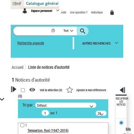
Panneau de gestion des cookies
Espace personnel
Aide
Une question ?
Historique
Tout
Recherche avancée
AUTRES RECHERCHES
Accueil
Liste de notices d’autorité
1
Notices d'autorité
Voir la sélection (
0
)
Ajouter à mes références
(
0
)
VOTRE RECHERCHE
RÉCUPÉRER
LES
Tri par :
Défaut
NOTICES
Recherche avancée dans les
sur 1
notices d’autorité
20
résultats/page
Œuvres liées à l'auteur :
1
Temperton, Rod (1947-2016)
Ma
Temperton, Rod (1947-2016)