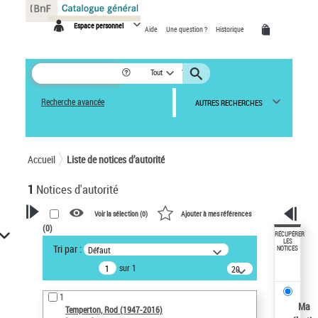
Panneau de gestion des cookies
Espace personnel
Aide
Une question ?
Historique
Tout
Recherche avancée
AUTRES RECHERCHES
Accueil
Liste de notices d’autorité
1
Notices d'autorité
Voir la sélection (
0
)
Ajouter à mes références
(
0
)
VOTRE RECHERCHE
RÉCUPÉRER
LES
Tri par :
Défaut
NOTICES
Recherche avancée dans les
sur 1
notices d’autorité
20
résultats/page
Œuvres liées à l'auteur :
1
Temperton, Rod (1947-2016)
Ma
Temperton, Rod (1947-2016)