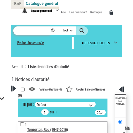
Panneau de gestion des cookies
Espace personnel
Aide
Une question ?
Historique
Tout
Recherche avancée
AUTRES RECHERCHES
Accueil
Liste de notices d’autorité
1
Notices d'autorité
Voir la sélection (
0
)
Ajouter à mes références
(
0
)
VOTRE RECHERCHE
RÉCUPÉRER
LES
Tri par :
Défaut
NOTICES
Recherche avancée dans les
sur 1
notices d’autorité
20
résultats/page
Œuvres liées à l'auteur :
1
Temperton, Rod (1947-2016)
Ma
Temperton, Rod (1947-2016)