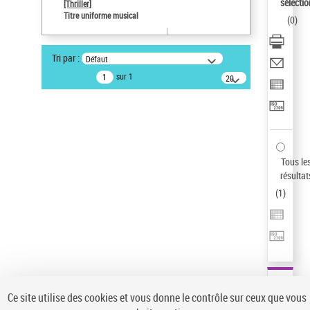
sélectio
[Thriller]
Pays
Titre uniforme musical
(
0
)
ne s'applique pas
Statut de la notice d’autorité
Tri par :
Défaut
Notice élémentaire
sur 1
20
résultats/page
Type de notice d'autorité
Titre uniforme musical
Sauvegarder votre recherche
AFFINER
Tous le
Type de notice d'autorité
résultat
(
1
)
Œuvre
(1)
Titre uniforme musical
(1)
Statut de la notice d’autorité
Pays
Auteur d’œuvre
Ce site utilise des cookies et vous donne le contrôle sur ceux que vous