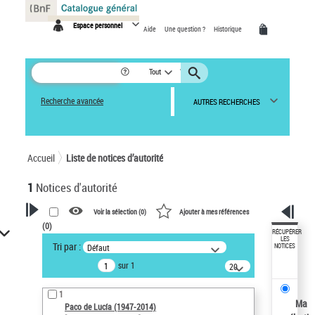
Panneau de gestion des cookies
Espace personnel
Aide
Une question ?
Historique
Tout
Recherche avancée
AUTRES RECHERCHES
Accueil
Liste de notices d’autorité
1
Notices d'autorité
Voir la sélection (
0
)
Ajouter à mes références
(
0
)
VOTRE RECHERCHE
RÉCUPÉRER
LES
Tri par :
Défaut
NOTICES
Recherche avancée dans les
sur 1
notices d’autorité
20
résultats/page
Œuvres liées à l'auteur :
1
Paco de Lucía (1947-2014)
Ma
Paco de Lucía (1947-2014)