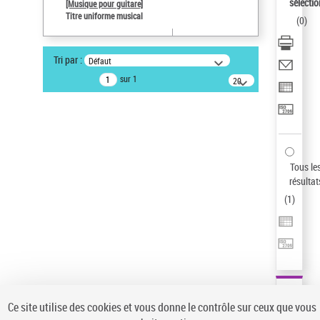
sélectio
[Musique pour guitare]
Pays
Titre uniforme musical
(
0
)
ne s'applique pas
Statut de la notice d’autorité
Tri par :
Défaut
Notice élémentaire
sur 1
20
résultats/page
Type de notice d'autorité
Titre uniforme musical
Sauvegarder votre recherche
AFFINER
Tous le
Type de notice d'autorité
résultat
(
1
)
Œuvre
(1)
Titre uniforme musical
(1)
Statut de la notice d’autorité
Pays
Auteur d’œuvre
Ce site utilise des cookies et vous donne le contrôle sur ceux que vous