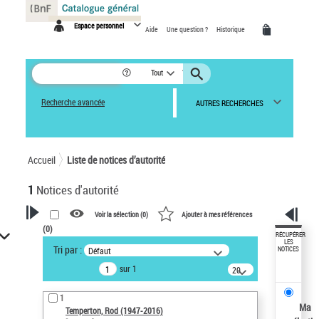
Panneau de gestion des cookies
Espace personnel
Aide
Une question ?
Historique
Tout
Recherche avancée
AUTRES RECHERCHES
Accueil
Liste de notices d’autorité
1
Notices d'autorité
Voir la sélection (
0
)
Ajouter à mes références
(
0
)
VOTRE RECHERCHE
RÉCUPÉRER
LES
Tri par :
Défaut
NOTICES
Recherche avancée dans les
sur 1
notices d’autorité
20
résultats/page
Œuvres liées à l'auteur :
1
Temperton, Rod (1947-2016)
Ma
Temperton, Rod (1947-2016)