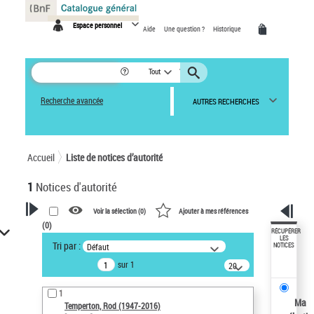
Panneau de gestion des cookies
Espace personnel
Aide
Une question ?
Historique
Tout
Recherche avancée
AUTRES RECHERCHES
Accueil
Liste de notices d’autorité
1
Notices d'autorité
Voir la sélection (
0
)
Ajouter à mes références
(
0
)
VOTRE RECHERCHE
RÉCUPÉRER
LES
Tri par :
Défaut
NOTICES
Recherche avancée dans les
sur 1
notices d’autorité
20
résultats/page
Œuvres liées à l'auteur :
1
Temperton, Rod (1947-2016)
Ma
Temperton, Rod (1947-2016)