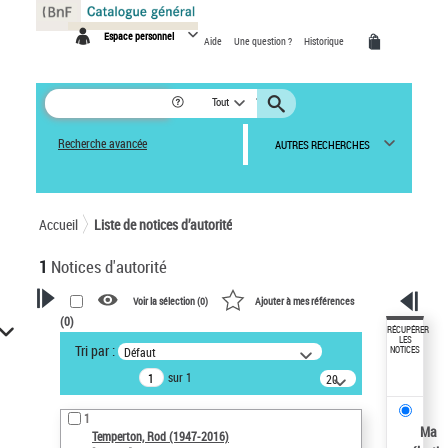
Panneau de gestion des cookies
Espace personnel
Aide
Une question ?
Historique
Tout
Recherche avancée
AUTRES RECHERCHES
Accueil
Liste de notices d’autorité
1
Notices d'autorité
Voir la sélection (
0
)
Ajouter à mes références
(
0
)
VOTRE RECHERCHE
RÉCUPÉRER
LES
Tri par :
Défaut
NOTICES
Recherche avancée dans les
sur 1
notices d’autorité
20
résultats/page
Œuvres liées à l'auteur :
1
Temperton, Rod (1947-2016)
Ma
Temperton, Rod (1947-2016)