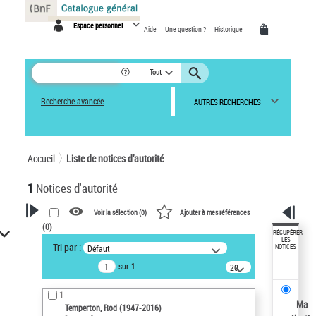
Panneau de gestion des cookies
Espace personnel
Aide
Une question ?
Historique
Tout
Recherche avancée
AUTRES RECHERCHES
Accueil
Liste de notices d’autorité
1
Notices d'autorité
Voir la sélection (
0
)
Ajouter à mes références
(
0
)
VOTRE RECHERCHE
RÉCUPÉRER
LES
Tri par :
Défaut
NOTICES
Recherche avancée dans les
sur 1
notices d’autorité
20
résultats/page
Œuvres liées à l'auteur :
1
Temperton, Rod (1947-2016)
Ma
Temperton, Rod (1947-2016)