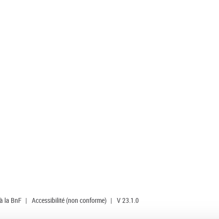
 à la BnF
|
Accessibilité (non conforme)
|
V 23.1.0