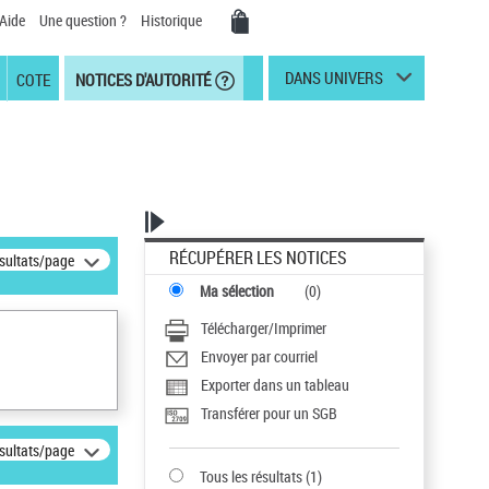
Aide
Une question ?
Historique
DANS UNIVERS
COTE
NOTICES D'AUTORITÉ
RÉCUPÉRER LES NOTICES
ésultats/page
Ma sélection
(
0
)
Télécharger/Imprimer
Envoyer par courriel
Exporter dans un tableau
Transférer pour un SGB
ésultats/page
Tous les résultats
(
1
)