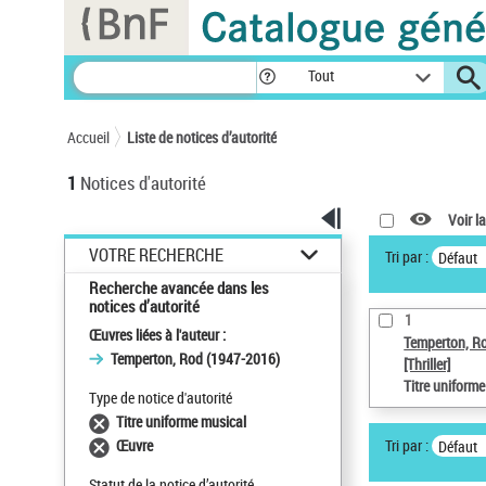
Panneau de gestion des cookies
Tout
Accueil
Liste de notices d’autorité
1
Notices d'autorité
Voir la
VOTRE RECHERCHE
Tri par :
Défaut
Recherche avancée dans les
notices d’autorité
1
Œuvres liées à l'auteur :
Temperton, R
Temperton, Rod (1947-2016)
[Thriller]
Titre uniform
Type de notice d'autorité
Titre uniforme musical
Tri par :
Œuvre
Défaut
Statut de la notice d’autorité