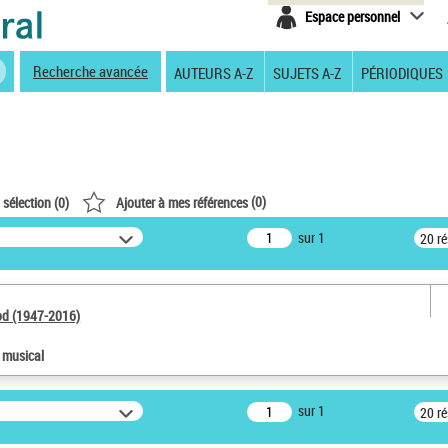
Espace personnel
Recherche avancée
AUTEURS A-Z
SUJETS A-Z
PÉRIODIQUES
(
0
)
 sélection (
0
)
Ajouter à mes références
sur 1
20 r
od (1947-2016)
e musical
sur 1
20 r