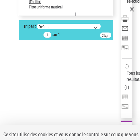
sélectio
[Thriller]
Pays
Titre uniforme musical
(
0
)
ne s'applique pas
Type de notice d'autorité
Tri par :
Défaut
Titre uniforme musical
sur 1
20
Œuvre
résultats/page
Sauvegarder votre recherche
AFFINER
Type de notice d'autorité
Tous le
Œuvre
(1)
résultat
Titre uniforme musical
(1)
(
1
)
Statut de la notice d’autorité
Pays
Auteur d’œuvre
Ce site utilise des cookies et vous donne le contrôle sur ceux que vous