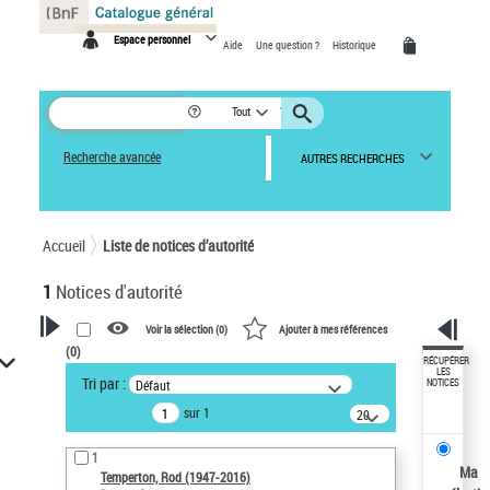
Panneau de gestion des cookies
Espace personnel
Aide
Une question ?
Historique
Tout
Recherche avancée
AUTRES RECHERCHES
Accueil
Liste de notices d’autorité
1
Notices d'autorité
Voir la sélection (
0
)
Ajouter à mes références
(
0
)
VOTRE RECHERCHE
RÉCUPÉRER
LES
Tri par :
Défaut
NOTICES
Recherche avancée dans les
sur 1
notices d’autorité
20
résultats/page
Œuvres liées à l'auteur :
1
Temperton, Rod (1947-2016)
Ma
Temperton, Rod (1947-2016)