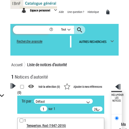
Panneau de gestion des cookies
Espace personnel
Aide
Une question ?
Historique
Tout
Recherche avancée
AUTRES RECHERCHES
Accueil
Liste de notices d’autorité
1
Notices d'autorité
Voir la sélection (
0
)
Ajouter à mes références
(
0
)
VOTRE RECHERCHE
RÉCUPÉRER
LES
Tri par :
Défaut
NOTICES
Recherche avancée dans les
sur 1
notices d’autorité
20
résultats/page
Œuvres liées à l'auteur :
1
Temperton, Rod (1947-2016)
Ma
Temperton, Rod (1947-2016)