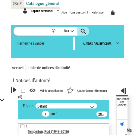
Panneau de gestion des cookies
Espace personnel
Aide
Une question ?
Historique
Tout
Recherche avancée
AUTRES RECHERCHES
Accueil
Liste de notices d’autorité
1
Notices d'autorité
Voir la sélection (
0
)
Ajouter à mes références
(
0
)
VOTRE RECHERCHE
RÉCUPÉRER
LES
Tri par :
Défaut
NOTICES
Recherche avancée dans les
sur 1
notices d’autorité
20
résultats/page
Œuvres liées à l'auteur :
1
Temperton, Rod (1947-2016)
Ma
Temperton, Rod (1947-2016)