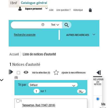
Panneau de gestion des cookies
Espace personnel
Aide
Une question ?
Historique
Tout
Recherche avancée
AUTRES RECHERCHES
Accueil
Liste de notices d’autorité
1
Notices d'autorité
Voir la sélection (
0
)
Ajouter à mes références
(
0
)
VOTRE RECHERCHE
RÉCUPÉRER
LES
Tri par :
Défaut
NOTICES
Recherche avancée dans les
sur 1
notices d’autorité
20
résultats/page
Œuvres liées à l'auteur :
1
Temperton, Rod (1947-2016)
Ma
Temperton, Rod (1947-2016)