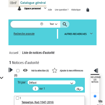
Panneau de gestion des cookies
Espace personnel
Aide
Une question ?
Historique
Tout
Recherche avancée
AUTRES RECHERCHES
Accueil
Liste de notices d’autorité
1
Notices d'autorité
Voir la sélection (
0
)
Ajouter à mes références
(
0
)
VOTRE RECHERCHE
RÉCUPÉRER
LES
Tri par :
Défaut
NOTICES
Recherche avancée dans les
sur 1
notices d’autorité
20
résultats/page
Œuvres liées à l'auteur :
1
Temperton, Rod (1947-2016)
Ma
Temperton, Rod (1947-2016)