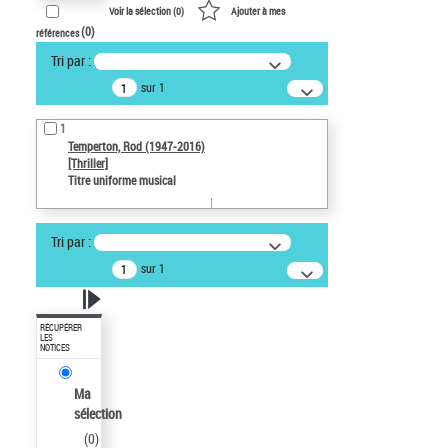
Voir la sélection (
0
)
Ajouter à mes
(
0
)
références
Tri par :
sur 1
1
Temperton, Rod (1947-2016)
[Thriller]
Titre uniforme musical
Tri par :
sur 1
RÉCUPÉRER
LES
NOTICES
Ma
sélection
(
0
)