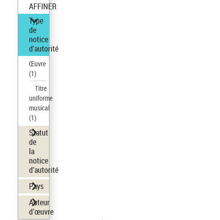
AFFINER
Type
de
notice
d'autorité
Œuvre
(1)
Titre
uniforme
musical
(1)
Statut
de
la
notice
d’autorité
Pays
Auteur
d’œuvre