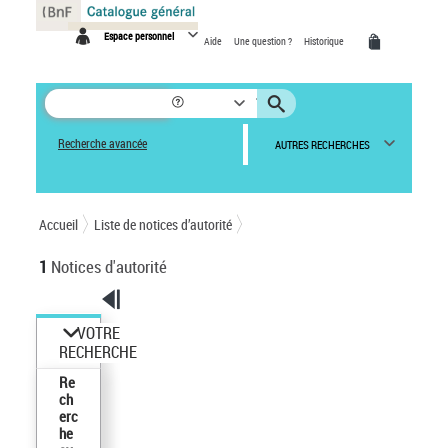
Panneau de gestion des cookies
Espace personnel
Aide
Une question ?
Historique
Recherche avancée
AUTRES RECHERCHES
Accueil
Liste de notices d’autorité
1
Notices d'autorité
VOTRE
RECHERCHE
Re
ch
erc
he