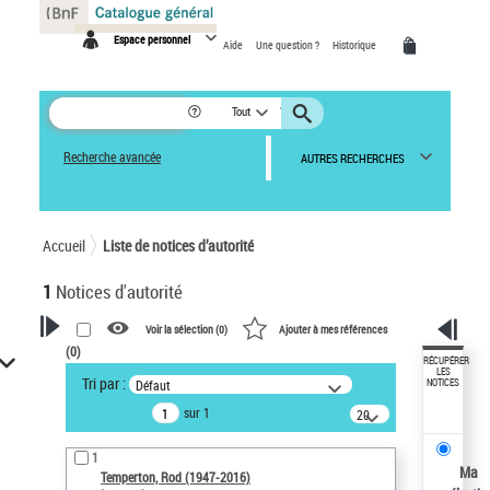
Panneau de gestion des cookies
Espace personnel
Aide
Une question ?
Historique
Tout
Recherche avancée
AUTRES RECHERCHES
Accueil
Liste de notices d’autorité
1
Notices d'autorité
Voir la sélection (
0
)
Ajouter à mes références
(
0
)
VOTRE RECHERCHE
RÉCUPÉRER
LES
Tri par :
Défaut
NOTICES
Recherche avancée dans les
sur 1
notices d’autorité
20
résultats/page
Œuvres liées à l'auteur :
1
Temperton, Rod (1947-2016)
Ma
Temperton, Rod (1947-2016)