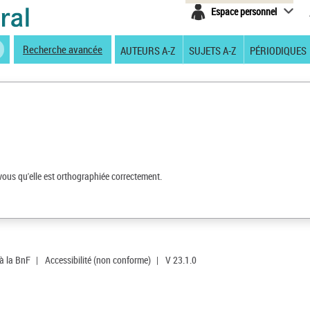
Espace personnel
Recherche avancée
AUTEURS A-Z
SUJETS A-Z
PÉRIODIQUES
vous qu'elle est orthographiée correctement.
 à la BnF
|
Accessibilité (non conforme)
|
V 23.1.0