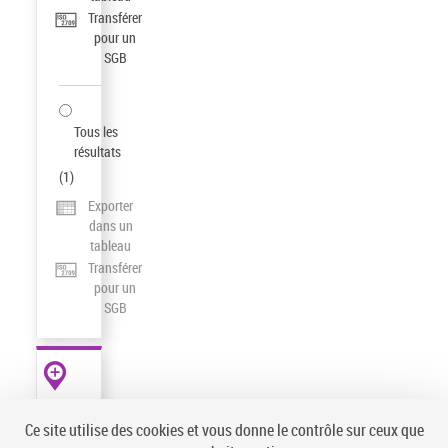
Transférer
pour un
SGB
Tous les
résultats
(
1
)
Exporter
dans un
tableau
Transférer
pour un
SGB
AUTRES
RESSOURCES
Ce site utilise des cookies et vous donne le contrôle sur ceux que
data.bnf.fr