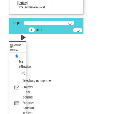
[Thriller]
Titre uniforme musical
Tri par :
sur 1
RÉCUPÉRER
LES
NOTICES
Ma
sélection
(
0
)
Télécharger/Imprimer
Envoyer
par
courriel
Exporter
dans un
tableau