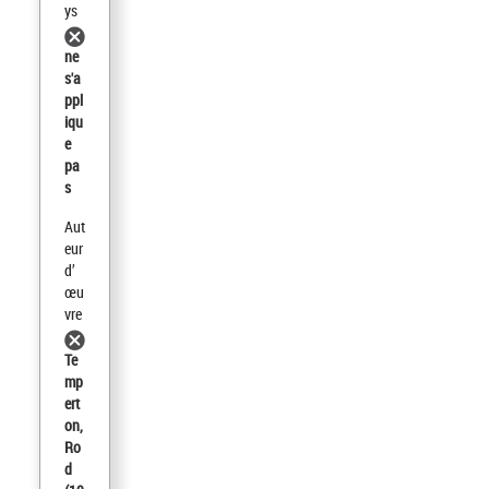
ys
ne
s'a
ppl
iqu
e
pa
s
Aut
eur
d’
œu
vre
Te
mp
ert
on,
Ro
d