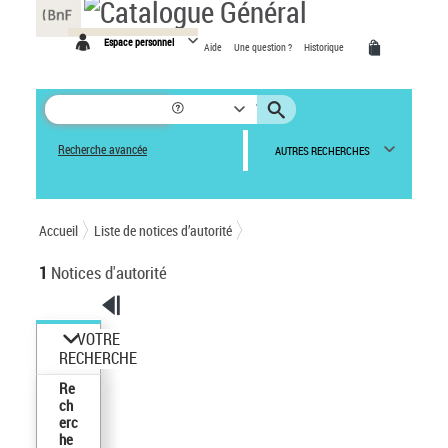
Panneau de gestion des cookies
Espace personnel
Aide
Une question ?
Historique
Recherche avancée
AUTRES RECHERCHES
Accueil
Liste de notices d’autorité
1
Notices d'autorité
VOTRE
RECHERCHE
Re
ch
erc
he