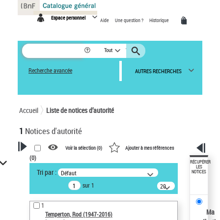
Panneau de gestion des cookies
Espace personnel
Aide
Une question ?
Historique
Tout
Recherche avancée
AUTRES RECHERCHES
Accueil
Liste de notices d’autorité
1
Notices d'autorité
Voir la sélection (
0
)
Ajouter à mes références
(
0
)
VOTRE RECHERCHE
RÉCUPÉRER
LES
Tri par :
Défaut
NOTICES
Recherche avancée dans les
sur 1
notices d’autorité
20
résultats/page
Œuvres liées à l'auteur :
1
Temperton, Rod (1947-2016)
Ma
Temperton, Rod (1947-2016)