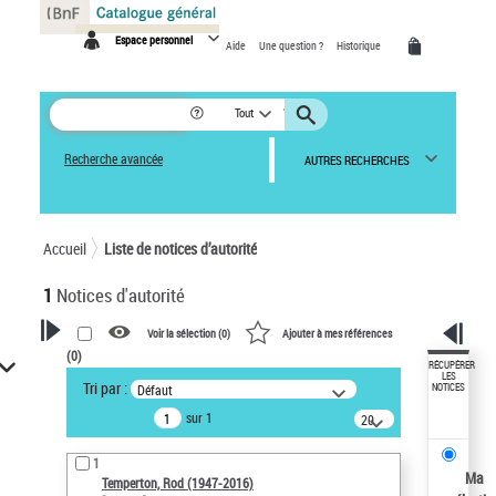
Panneau de gestion des cookies
Espace personnel
Aide
Une question ?
Historique
Tout
Recherche avancée
AUTRES RECHERCHES
Accueil
Liste de notices d’autorité
1
Notices d'autorité
Voir la sélection (
0
)
Ajouter à mes références
(
0
)
VOTRE RECHERCHE
RÉCUPÉRER
LES
Tri par :
Défaut
NOTICES
Recherche avancée dans les
sur 1
notices d’autorité
20
résultats/page
Œuvres liées à l'auteur :
1
Temperton, Rod (1947-2016)
Ma
Temperton, Rod (1947-2016)