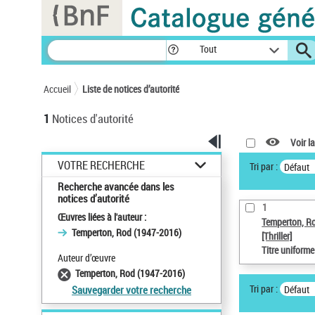
Panneau de gestion des cookies
Tout
Accueil
Liste de notices d’autorité
1
Notices d'autorité
Voir la
VOTRE RECHERCHE
Tri par :
Défaut
Recherche avancée dans les
notices d’autorité
1
Œuvres liées à l'auteur :
Temperton, R
Temperton, Rod (1947-2016)
[Thriller]
Titre uniform
Auteur d’œuvre
Temperton, Rod (1947-2016)
Tri par :
Défaut
Sauvegarder votre recherche