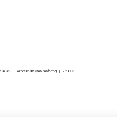
 à la BnF
|
Accessibilité (non conforme)
|
V 23.1.0