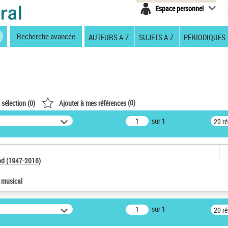
Espace personnel
Recherche avancée
AUTEURS A-Z
SUJETS A-Z
PÉRIODIQUES
(
0
)
 sélection (
0
)
Ajouter à mes références
sur 1
20 r
od (1947-2016)
e musical
sur 1
20 r