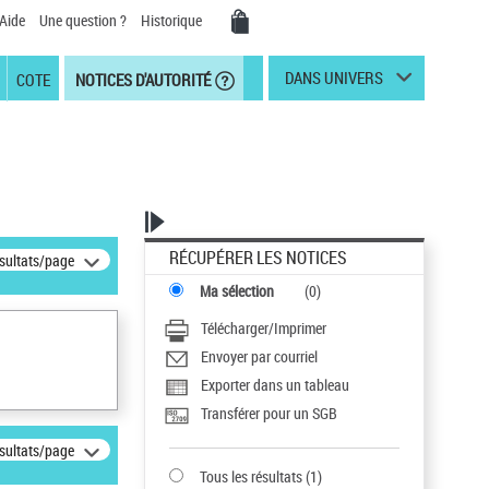
Aide
Une question ?
Historique
DANS UNIVERS
COTE
NOTICES D'AUTORITÉ
RÉCUPÉRER LES NOTICES
ésultats/page
Ma sélection
(
0
)
Télécharger/Imprimer
Envoyer par courriel
Exporter dans un tableau
Transférer pour un SGB
ésultats/page
Tous les résultats
(
1
)