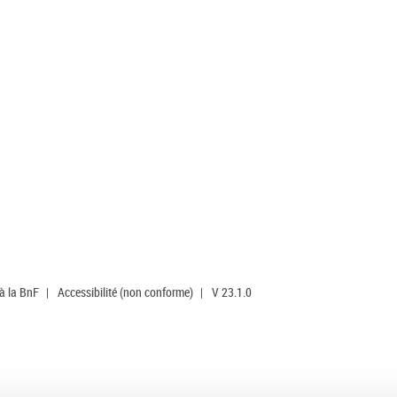
 à la BnF
|
Accessibilité (non conforme)
|
V 23.1.0