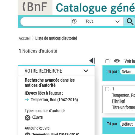
Panneau de gestion des cookies
Tout
Accueil
Liste de notices d’autorité
1
Notices d'autorité
Voir la
VOTRE RECHERCHE
Tri par :
Défaut
Recherche avancée dans les
notices d’autorité
1
Œuvres liées à l'auteur :
Temperton, R
Temperton, Rod (1947-2016)
[Thriller]
Titre uniform
Type de notice d'autorité
Œuvre
Tri par :
Défaut
Auteur d’œuvre
Temperton, Rod (1947-2016)