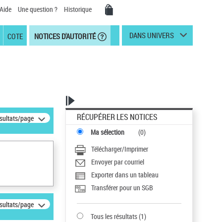
Aide
Une question ?
Historique
DANS UNIVERS
COTE
NOTICES D'AUTORITÉ
RÉCUPÉRER LES NOTICES
ésultats/page
Ma sélection
(
0
)
Télécharger/Imprimer
Envoyer par courriel
Exporter dans un tableau
Transférer pour un SGB
ésultats/page
Tous les résultats
(
1
)