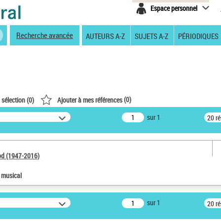
Espace personnel
Recherche avancée
AUTEURS A-Z
SUJETS A-Z
PÉRIODIQUES
(
0
)
 sélection (
0
)
Ajouter à mes références
sur 1
20 r
od (1947-2016)
e musical
sur 1
20 r