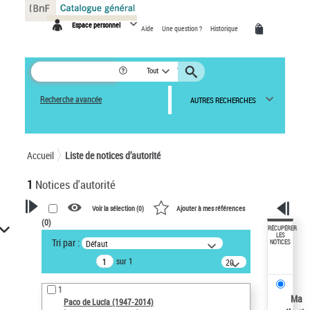
Panneau de gestion des cookies
Espace personnel
Aide
Une question ?
Historique
Tout
Recherche avancée
AUTRES RECHERCHES
Accueil
Liste de notices d’autorité
1
Notices d'autorité
Voir la sélection (
0
)
Ajouter à mes références
(
0
)
VOTRE RECHERCHE
RÉCUPÉRER
LES
Tri par :
Défaut
NOTICES
Recherche avancée dans les
sur 1
notices d’autorité
20
résultats/page
Œuvres liées à l'auteur :
1
Paco de Lucía (1947-2014)
Ma
Paco de Lucía (1947-2014)