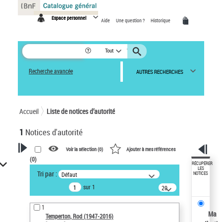
Panneau de gestion des cookies
Espace personnel
Aide
Une question ?
Historique
Tout
Recherche avancée
AUTRES RECHERCHES
Accueil
Liste de notices d’autorité
1
Notices d'autorité
Voir la sélection (
0
)
Ajouter à mes références
(
0
)
VOTRE RECHERCHE
RÉCUPÉRER
LES
Tri par :
Défaut
NOTICES
Recherche avancée dans les
sur 1
notices d’autorité
20
résultats/page
Œuvres liées à l'auteur :
1
Temperton, Rod (1947-2016)
Ma
Temperton, Rod (1947-2016)