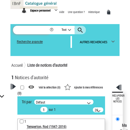
Panneau de gestion des cookies
Espace personnel
Aide
Une question ?
Historique
Tout
Recherche avancée
AUTRES RECHERCHES
Accueil
Liste de notices d’autorité
1
Notices d'autorité
Voir la sélection (
0
)
Ajouter à mes références
(
0
)
VOTRE RECHERCHE
RÉCUPÉRER
LES
Tri par :
Défaut
NOTICES
Recherche avancée dans les
sur 1
notices d’autorité
20
résultats/page
Œuvres liées à l'auteur :
1
Temperton, Rod (1947-2016)
Ma
Temperton, Rod (1947-2016)