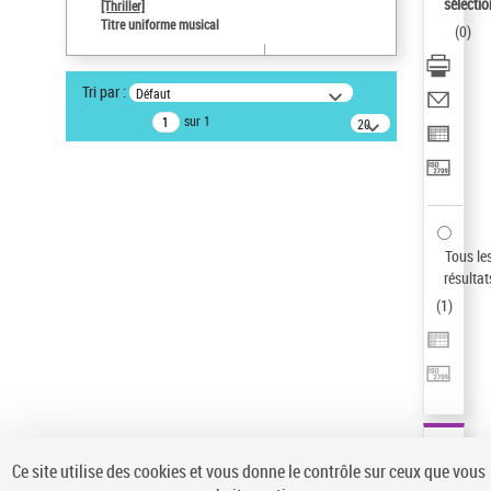
sélectio
[Thriller]
Pays
Titre uniforme musical
(
0
)
ne s'applique pas
Statut de la notice d’autorité
Tri par :
Défaut
Notice élémentaire
sur 1
20
résultats/page
Type de notice d'autorité
Œuvre
Sauvegarder votre recherche
AFFINER
Tous le
Type de notice d'autorité
résultat
(
1
)
Œuvre
(1)
Titre uniforme musical
(1)
Statut de la notice d’autorité
Pays
Auteur d’œuvre
Ce site utilise des cookies et vous donne le contrôle sur ceux que vous