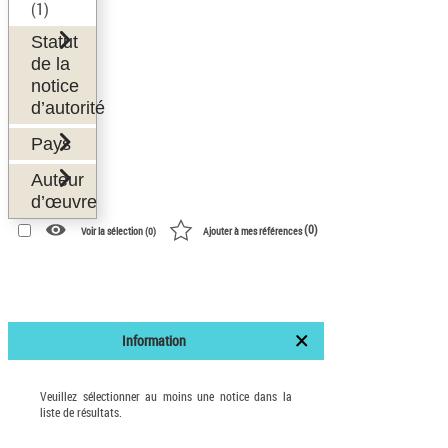
(1)
Statut
de la
notice
d’autorité
Pays
Auteur
d’œuvre
(
0
)
Voir la sélection (
0
)
Ajouter à mes références
Information
Veuillez sélectionner au moins une notice dans la
liste de résultats.