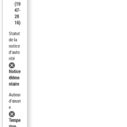
(19
47-
20
16)
Statut
de la
notice
d’auto
rité
Notice
éléme
ntaire
Auteur
d’œuvr
e
Tempe
rton,