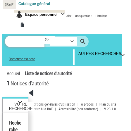
Espace personnel
Aide
Une question ?
Historique
AUTRES RECHERCHES
Recherche avancée
Accueil
Liste de notices d’autorité
1
Notices d'autorité
Conditions générales d'utilisation
|
A propos
|
Plan du site
VOTRE
RECHERCHE
|
Écrire à la BnF
|
Accessibilité (non conforme)
|
V 23.1.0
Reche
rche