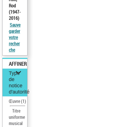
Rod
(1947-
2016)
Sauve
garder
votre
recher
che
AFFINER
Type
de
notice
d'autorité
Œuvre
(1)
Titre
uniforme
musical