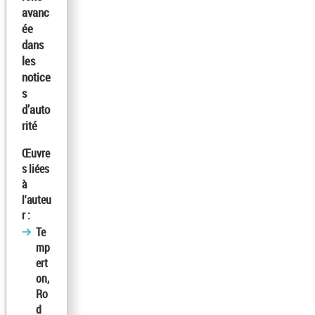
avanc
ée
dans
les
notice
s
d’auto
rité
Œuvre
s liées
à
l'auteu
r :
Te
mp
ert
on,
Ro
d