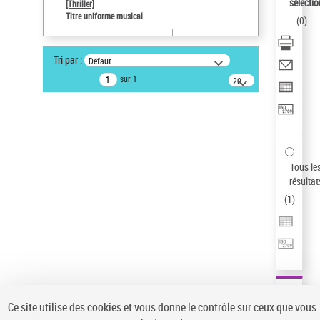
sélectio
[Thriller]
Type de notice d'autorité
Titre uniforme musical
(
0
)
Œuvre
Sauvegarder votre recherche
Tri par :
Défaut
AFFINER
sur 1
20
résultats/page
Type de notice d'autorité
Œuvre
(1)
Titre uniforme musical
(1)
Statut de la notice d’autorité
Tous le
résultat
Pays
(
1
)
Auteur d’œuvre
Ce site utilise des cookies et vous donne le contrôle sur ceux que vous