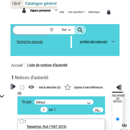
Panneau de gestion des cookies
Espace personnel
Aide
Une question ?
Historique
Tout
Recherche avancée
AUTRES RECHERCHES
Accueil
Liste de notices d’autorité
1
Notices d'autorité
Voir la sélection (
0
)
Ajouter à mes références
(
0
)
VOTRE RECHERCHE
RÉCUPÉRER
LES
Tri par :
Défaut
NOTICES
Recherche avancée dans les
sur 1
notices d’autorité
20
résultats/page
Œuvres liées à l'auteur :
1
Temperton, Rod (1947-2016)
Ma
Temperton, Rod (1947-2016)