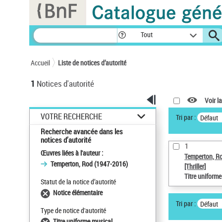
Panneau de gestion des cookies
Tout
Accueil
Liste de notices d’autorité
1
Notices d'autorité
Voir la
VOTRE RECHERCHE
Tri par :
Défaut
Recherche avancée dans les
notices d’autorité
1
Œuvres liées à l'auteur :
Temperton, R
Temperton, Rod (1947-2016)
[Thriller]
Titre uniform
Statut de la notice d’autorité
Notice élémentaire
Tri par :
Défaut
Type de notice d'autorité
Titre uniforme musical