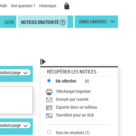
Aide
Une question ?
Historique
DANS UNIVERS
COTE
NOTICES D'AUTORITÉ
RÉCUPÉRER LES NOTICES
ésultats/page
Ma sélection
(
0
)
Télécharger/Imprimer
Envoyer par courriel
Exporter dans un tableau
Transférer pour un SGB
ésultats/page
Tous les résultats
(
1
)