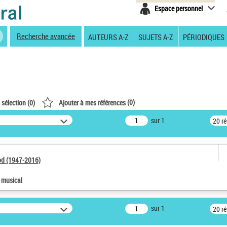
Espace personnel
Recherche avancée
AUTEURS A-Z
SUJETS A-Z
PÉRIODIQUES
(
0
)
 sélection (
0
)
Ajouter à mes références
sur 1
20 r
od (1947-2016)
e musical
sur 1
20 r