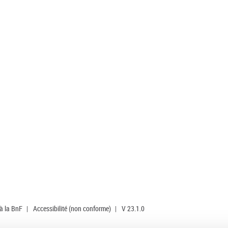
 à la BnF
|
Accessibilité (non conforme)
|
V 23.1.0