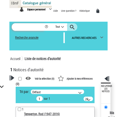
Panneau de gestion des cookies
Espace personnel
Aide
Une question ?
Historique
Tout
Recherche avancée
AUTRES RECHERCHES
Accueil
Liste de notices d’autorité
1
Notices d'autorité
Voir la sélection (
0
)
Ajouter à mes références
(
0
)
VOTRE RECHERCHE
RÉCUPÉRER
LES
Tri par :
Défaut
NOTICES
Recherche avancée dans les
sur 1
notices d’autorité
20
résultats/page
Œuvres liées à l'auteur :
1
Temperton, Rod (1947-2016)
Ma
Temperton, Rod (1947-2016)