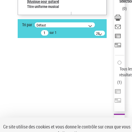
sélectio
[Musique pour guitare]
Pays
Titre uniforme musical
(
0
)
ne s'applique pas
Statut de la notice d’autorité
Tri par :
Défaut
Notice élémentaire
sur 1
20
Sauvegarder votre recherche
résultats/page
AFFINER
Type de notice d'autorité
Œuvre
(1)
Tous le
Titre uniforme musical
(1)
résultat
(
1
)
Statut de la notice d’autorité
Pays
Auteur d’œuvre
Ce site utilise des cookies et vous donne le contrôle sur ceux que vous