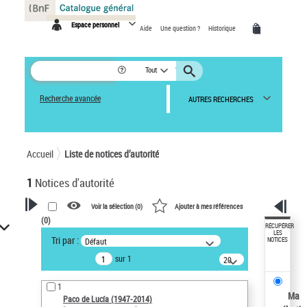
Panneau de gestion des cookies
Espace personnel
Aide
Une question ?
Historique
Tout
Recherche avancée
AUTRES RECHERCHES
Accueil
Liste de notices d’autorité
1
Notices d'autorité
Voir la sélection (
0
)
Ajouter à mes références
(
0
)
VOTRE RECHERCHE
RÉCUPÉRER
LES
Tri par :
Défaut
NOTICES
Recherche avancée dans les
sur 1
notices d’autorité
20
résultats/page
Œuvres liées à l'auteur :
1
Paco de Lucía (1947-2014)
Ma
Paco de Lucía (1947-2014)