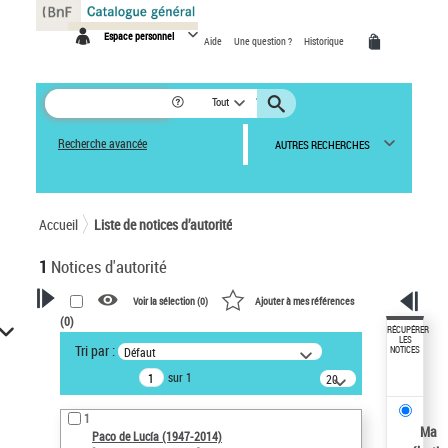
Panneau de gestion des cookies
Espace personnel
Aide
Une question ?
Historique
Tout
Recherche avancée
AUTRES RECHERCHES
Accueil
Liste de notices d’autorité
1
Notices d'autorité
Voir la sélection (
0
)
Ajouter à mes références
(
0
)
VOTRE RECHERCHE
RÉCUPÉRER
LES
Tri par :
Défaut
NOTICES
Recherche avancée dans les
sur 1
notices d’autorité
20
résultats/page
Œuvres liées à l'auteur :
1
Paco de Lucía (1947-2014)
Ma
Paco de Lucía (1947-2014)