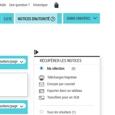
Aide
Une question ?
Historique
DANS UNIVERS
COTE
NOTICES D'AUTORITÉ
RÉCUPÉRER LES NOTICES
ésultats/page
Ma sélection
(
0
)
Télécharger/Imprimer
Envoyer par courriel
Exporter dans un tableau
Transférer pour un SGB
ésultats/page
Tous les résultats
(
1
)