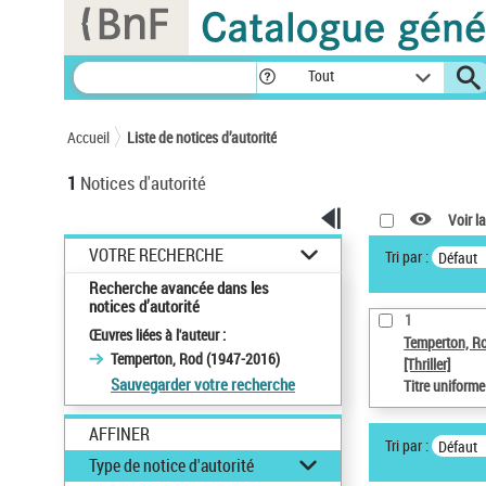
Panneau de gestion des cookies
Tout
Accueil
Liste de notices d’autorité
1
Notices d'autorité
Voir la
VOTRE RECHERCHE
Tri par :
Défaut
Recherche avancée dans les
notices d’autorité
1
Œuvres liées à l'auteur :
Temperton, R
Temperton, Rod (1947-2016)
[Thriller]
Sauvegarder votre recherche
Titre uniform
AFFINER
Tri par :
Défaut
Type de notice d'autorité