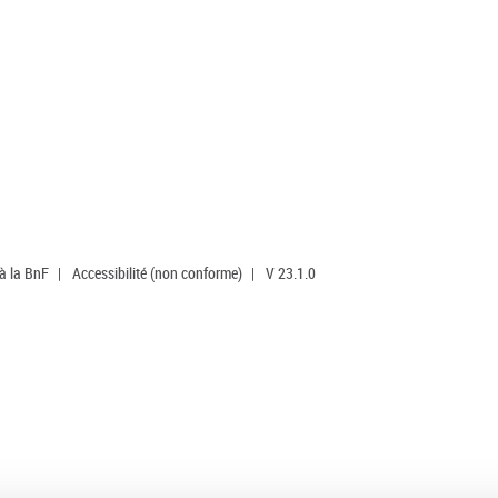
 à la BnF
|
Accessibilité (non conforme)
|
V 23.1.0