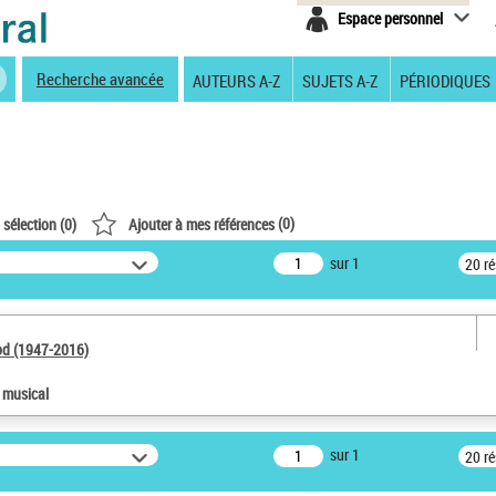
Espace personnel
Recherche avancée
AUTEURS A-Z
SUJETS A-Z
PÉRIODIQUES
(
0
)
 sélection (
0
)
Ajouter à mes références
sur 1
20 r
od (1947-2016)
e musical
sur 1
20 r