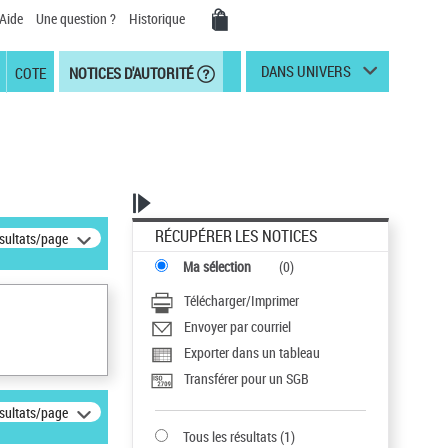
Aide
Une question ?
Historique
DANS UNIVERS
COTE
NOTICES D'AUTORITÉ
RÉCUPÉRER LES NOTICES
ésultats/page
Ma sélection
(
0
)
Télécharger/Imprimer
Envoyer par courriel
Exporter dans un tableau
Transférer pour un SGB
ésultats/page
Tous les résultats
(
1
)