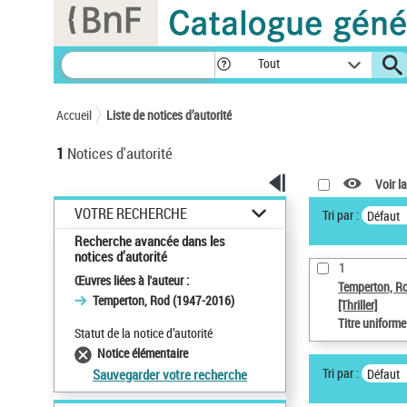
Panneau de gestion des cookies
Tout
Accueil
Liste de notices d’autorité
1
Notices d'autorité
Voir la
VOTRE RECHERCHE
Tri par :
Défaut
Recherche avancée dans les
notices d’autorité
1
Œuvres liées à l'auteur :
Temperton, R
Temperton, Rod (1947-2016)
[Thriller]
Titre uniform
Statut de la notice d’autorité
Notice élémentaire
Tri par :
Défaut
Sauvegarder votre recherche