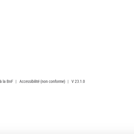
 à la BnF
|
Accessibilité (non conforme)
|
V 23.1.0