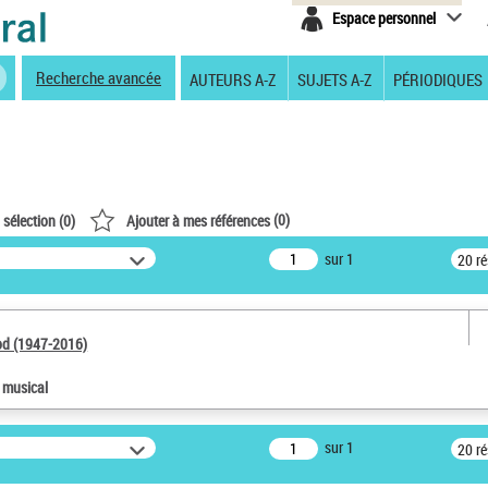
Espace personnel
Recherche avancée
AUTEURS A-Z
SUJETS A-Z
PÉRIODIQUES
(
0
)
 sélection (
0
)
Ajouter à mes références
sur 1
20 r
od (1947-2016)
e musical
sur 1
20 r