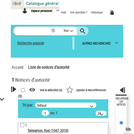
Panneau de gestion des cookies
Espace personnel
Aide
Une question ?
Historique
Tout
Recherche avancée
AUTRES RECHERCHES
Accueil
Liste de notices d’autorité
1
Notices d'autorité
Voir la sélection (
0
)
Ajouter à mes références
(
0
)
VOTRE RECHERCHE
RÉCUPÉRER
LES
Tri par :
Défaut
NOTICES
Recherche avancée dans les
sur 1
notices d’autorité
20
résultats/page
Œuvres liées à l'auteur :
1
Temperton, Rod (1947-2016)
Ma
Temperton, Rod (1947-2016)