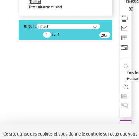
sélectio
[Thriller]
Auteur d’œuvre
Titre uniforme musical
(
0
)
Temperton, Rod (1947-2016)
Statut de la notice d’autorité
Tri par :
Défaut
Notice élémentaire
sur 1
20
résultats/page
Pays
ne s'applique pas
Type de notice d'autorité
Œuvre
Sauvegarder votre recherche
Tous le
résultat
AFFINER
(
1
)
Type de notice d'autorité
Œuvre
(1)
Titre uniforme musical
(1)
Statut de la notice d’autorité
Ce site utilise des cookies et vous donne le contrôle sur ceux que vous
Pays