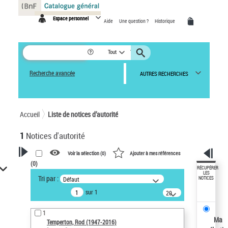
Panneau de gestion des cookies
Espace personnel
Aide
Une question ?
Historique
Tout
Recherche avancée
AUTRES RECHERCHES
Accueil
Liste de notices d’autorité
1
Notices d'autorité
Voir la sélection (
0
)
Ajouter à mes références
(
0
)
VOTRE RECHERCHE
RÉCUPÉRER
LES
Tri par :
Défaut
NOTICES
Recherche avancée dans les
sur 1
notices d’autorité
20
résultats/page
Œuvres liées à l'auteur :
1
Temperton, Rod (1947-2016)
Ma
Temperton, Rod (1947-2016)