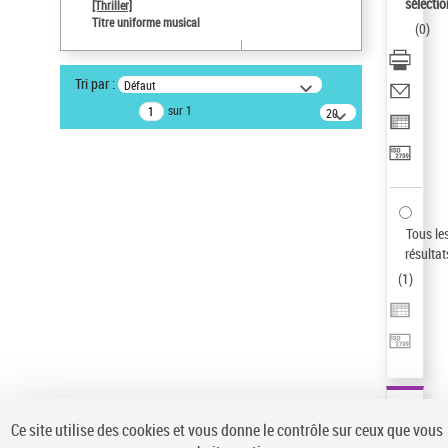
sélectio
[Thriller]
Pays
Titre uniforme musical
(
0
)
ne s'applique pas
Type de notice d'autorité
Tri par :
Défaut
Œuvre
sur 1
20
résultats/page
Statut de la notice d’autorité
Notice élémentaire
Sauvegarder votre recherche
AFFINER
Tous le
Type de notice d'autorité
résultat
(
1
)
Œuvre
(1)
Titre uniforme musical
(1)
Statut de la notice d’autorité
Pays
Auteur d’œuvre
Ce site utilise des cookies et vous donne le contrôle sur ceux que vous