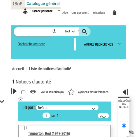
Panneau de gestion des cookies
Espace personnel
Aide
Une question ?
Historique
Tout
Recherche avancée
AUTRES RECHERCHES
Accueil
Liste de notices d’autorité
1
Notices d'autorité
Voir la sélection (
0
)
Ajouter à mes références
(
0
)
VOTRE RECHERCHE
RÉCUPÉRER
LES
Tri par :
Défaut
NOTICES
Recherche avancée dans les
sur 1
notices d’autorité
20
résultats/page
Œuvres liées à l'auteur :
1
Temperton, Rod (1947-2016)
Ma
Temperton, Rod (1947-2016)