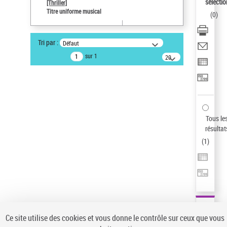
sélectio
[Thriller]
Pays
Titre uniforme musical
(
0
)
ne s'applique pas
Auteur d’œuvre
Tri par :
Défaut
Temperton, Rod (1947-2016)
sur 1
20
résultats/page
Type de notice d'autorité
Œuvre
Sauvegarder votre recherche
AFFINER
Tous le
Type de notice d'autorité
résultat
(
1
)
Œuvre
(1)
Titre uniforme musical
(1)
Statut de la notice d’autorité
Pays
Auteur d’œuvre
Ce site utilise des cookies et vous donne le contrôle sur ceux que vous