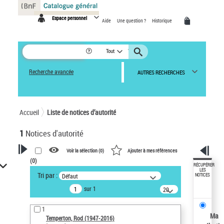
Panneau de gestion des cookies
Espace personnel
Aide
Une question ?
Historique
Tout
Recherche avancée
AUTRES RECHERCHES
Accueil
Liste de notices d’autorité
1
Notices d'autorité
Voir la sélection (
0
)
Ajouter à mes références
(
0
)
VOTRE RECHERCHE
RÉCUPÉRER
LES
Tri par :
Défaut
NOTICES
Recherche avancée dans les
sur 1
notices d’autorité
20
résultats/page
Œuvres liées à l'auteur :
1
Temperton, Rod (1947-2016)
Ma
Temperton, Rod (1947-2016)