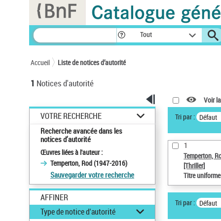
Panneau de gestion des cookies
Tout
Accueil
Liste de notices d’autorité
1
Notices d'autorité
Voir la
VOTRE RECHERCHE
Tri par :
Défaut
Recherche avancée dans les
notices d’autorité
1
Œuvres liées à l'auteur :
Temperton, R
Temperton, Rod (1947-2016)
[Thriller]
Sauvegarder votre recherche
Titre uniform
AFFINER
Tri par :
Défaut
Type de notice d'autorité