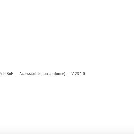
 à la BnF
|
Accessibilité (non conforme)
|
V 23.1.0