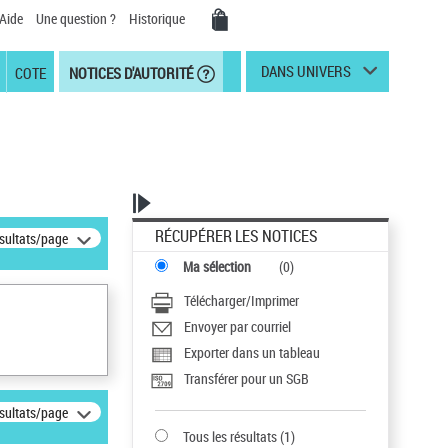
Aide
Une question ?
Historique
DANS UNIVERS
COTE
NOTICES D'AUTORITÉ
RÉCUPÉRER LES NOTICES
ésultats/page
Ma sélection
(
0
)
Télécharger/Imprimer
Envoyer par courriel
Exporter dans un tableau
Transférer pour un SGB
ésultats/page
Tous les résultats
(
1
)