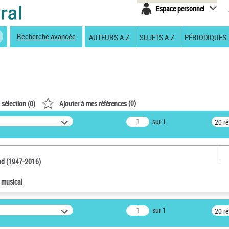
Espace personnel
Recherche avancée
AUTEURS A-Z
SUJETS A-Z
PÉRIODIQUES
(
0
)
 sélection (
0
)
Ajouter à mes références
sur 1
20 r
od (1947-2016)
e musical
sur 1
20 r