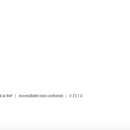
 à la BnF
|
Accessibilité (non conforme)
|
V 23.1.0