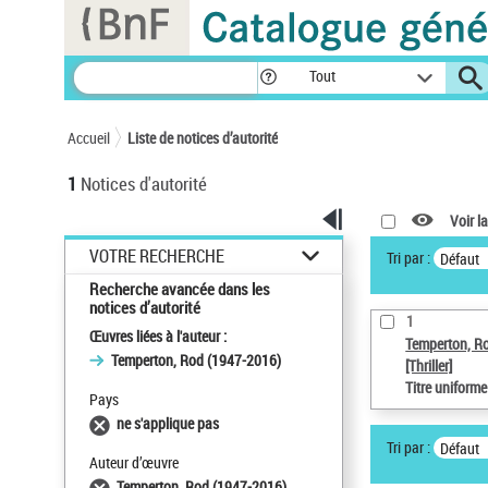
Panneau de gestion des cookies
Tout
Accueil
Liste de notices d’autorité
1
Notices d'autorité
Voir la
VOTRE RECHERCHE
Tri par :
Défaut
Recherche avancée dans les
notices d’autorité
1
Œuvres liées à l'auteur :
Temperton, R
Temperton, Rod (1947-2016)
[Thriller]
Titre uniform
Pays
ne s'applique pas
Tri par :
Défaut
Auteur d’œuvre
Temperton, Rod (1947-2016)