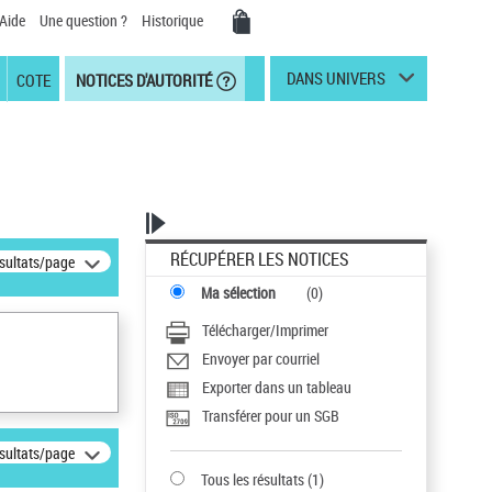
Aide
Une question ?
Historique
DANS UNIVERS
COTE
NOTICES D'AUTORITÉ
RÉCUPÉRER LES NOTICES
ésultats/page
Ma sélection
(
0
)
Télécharger/Imprimer
Envoyer par courriel
Exporter dans un tableau
Transférer pour un SGB
ésultats/page
Tous les résultats
(
1
)