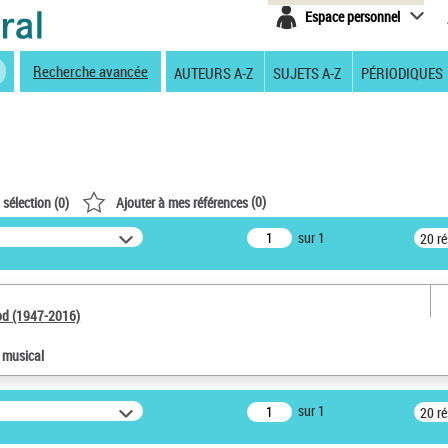
Espace personnel
Recherche avancée
AUTEURS A-Z
SUJETS A-Z
PÉRIODIQUES
(
0
)
 sélection (
0
)
Ajouter à mes références
sur 1
20 r
od (1947-2016)
e musical
sur 1
20 r