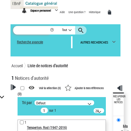
Panneau de gestion des cookies
Espace personnel
Aide
Une question ?
Historique
Tout
Recherche avancée
AUTRES RECHERCHES
Accueil
Liste de notices d’autorité
1
Notices d'autorité
Voir la sélection (
0
)
Ajouter à mes références
(
0
)
VOTRE RECHERCHE
RÉCUPÉRER
LES
Tri par :
Défaut
NOTICES
Recherche avancée dans les
sur 1
notices d’autorité
20
résultats/page
Œuvres liées à l'auteur :
1
Temperton, Rod (1947-2016)
Ma
Temperton, Rod (1947-2016)