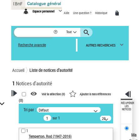
Panneau de gestion des cookies
Espace personnel
Aide
Une question ?
Historique
Tout
Recherche avancée
AUTRES RECHERCHES
Accueil
Liste de notices d’autorité
1
Notices d'autorité
Voir la sélection (
0
)
Ajouter à mes références
(
0
)
VOTRE RECHERCHE
RÉCUPÉRER
LES
Tri par :
Défaut
NOTICES
Recherche avancée dans les
sur 1
notices d’autorité
20
résultats/page
Œuvres liées à l'auteur :
1
Temperton, Rod (1947-2016)
Ma
Temperton, Rod (1947-2016)