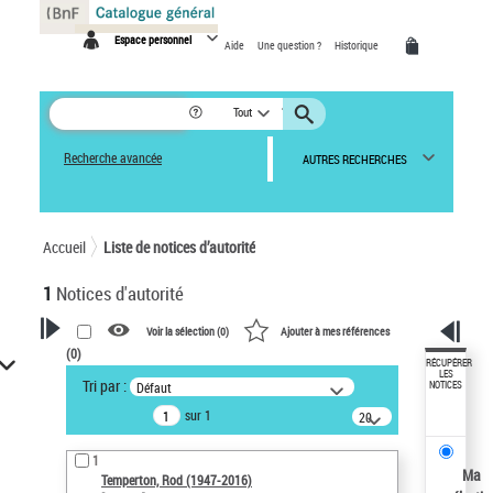
Panneau de gestion des cookies
Espace personnel
Aide
Une question ?
Historique
Tout
Recherche avancée
AUTRES RECHERCHES
Accueil
Liste de notices d’autorité
1
Notices d'autorité
Voir la sélection (
0
)
Ajouter à mes références
(
0
)
VOTRE RECHERCHE
RÉCUPÉRER
LES
Tri par :
Défaut
NOTICES
Recherche avancée dans les
sur 1
notices d’autorité
20
résultats/page
Œuvres liées à l'auteur :
1
Temperton, Rod (1947-2016)
Ma
Temperton, Rod (1947-2016)