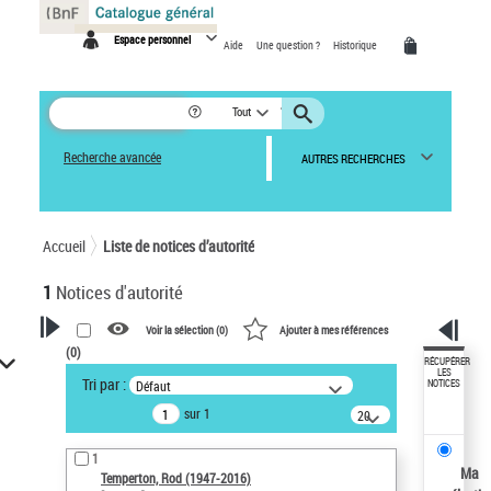
Panneau de gestion des cookies
Espace personnel
Aide
Une question ?
Historique
Tout
Recherche avancée
AUTRES RECHERCHES
Accueil
Liste de notices d’autorité
1
Notices d'autorité
Voir la sélection (
0
)
Ajouter à mes références
(
0
)
VOTRE RECHERCHE
RÉCUPÉRER
LES
Tri par :
Défaut
NOTICES
Recherche avancée dans les
sur 1
notices d’autorité
20
résultats/page
Œuvres liées à l'auteur :
1
Temperton, Rod (1947-2016)
Ma
Temperton, Rod (1947-2016)