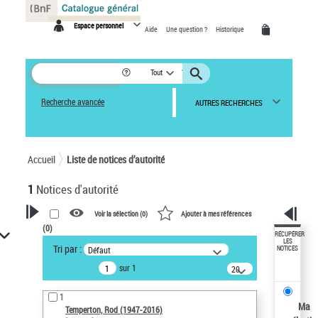
Panneau de gestion des cookies
Espace personnel
Aide
Une question ?
Historique
Tout
Recherche avancée
AUTRES RECHERCHES
Accueil
Liste de notices d’autorité
1
Notices d'autorité
Voir la sélection (
0
)
Ajouter à mes références
(
0
)
VOTRE RECHERCHE
RÉCUPÉRER
LES
Tri par :
Défaut
NOTICES
Recherche avancée dans les
sur 1
notices d’autorité
20
résultats/page
Œuvres liées à l'auteur :
1
Temperton, Rod (1947-2016)
Ma
Temperton, Rod (1947-2016)