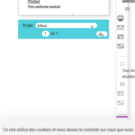
sélectio
[Thriller]
Auteur d’œuvre
Titre uniforme musical
(
0
)
Temperton, Rod (1947-2016)
Statut de la notice d’autorité
Tri par :
Défaut
Notice élémentaire
sur 1
20
résultats/page
Type de notice d'autorité
Œuvre
Sauvegarder votre recherche
AFFINER
Tous le
Type de notice d'autorité
résultat
(
1
)
Œuvre
(1)
Titre uniforme musical
(1)
Statut de la notice d’autorité
Pays
Auteur d’œuvre
Ce site utilise des cookies et vous donne le contrôle sur ceux que vous