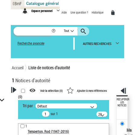
Panneau de gestion des cookies
Espace personnel
Aide
Une question ?
Historique
Tout
Recherche avancée
AUTRES RECHERCHES
Accueil
Liste de notices d’autorité
1
Notices d'autorité
Voir la sélection (
0
)
Ajouter à mes références
(
0
)
VOTRE RECHERCHE
RÉCUPÉRER
LES
Tri par :
Défaut
NOTICES
Recherche avancée dans les
sur 1
notices d’autorité
20
résultats/page
Œuvres liées à l'auteur :
1
Temperton, Rod (1947-2016)
Ma
Temperton, Rod (1947-2016)