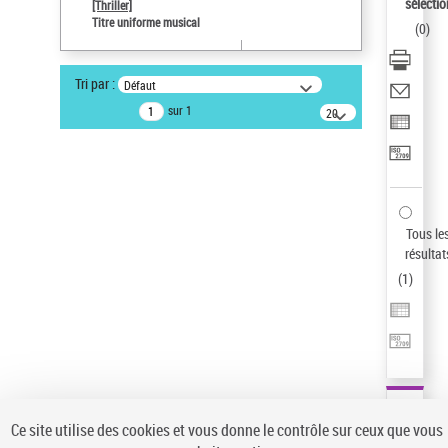
sélectio
[Thriller]
Auteur d’œuvre
Titre uniforme musical
(
0
)
Temperton, Rod (1947-2016)
Sauvegarder votre recherche
Tri par :
Défaut
AFFINER
sur 1
20
résultats/page
Type de notice d'autorité
Œuvre
(1)
Titre uniforme musical
(1)
Statut de la notice d’autorité
Tous le
résultat
Pays
(
1
)
Auteur d’œuvre
Ce site utilise des cookies et vous donne le contrôle sur ceux que vous