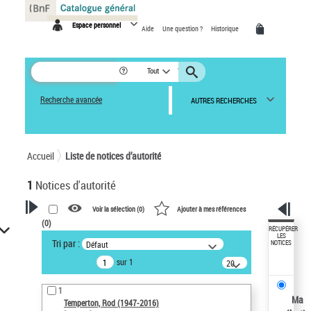
Panneau de gestion des cookies
Espace personnel
Aide
Une question ?
Historique
Tout
Recherche avancée
AUTRES RECHERCHES
Accueil
Liste de notices d’autorité
1
Notices d'autorité
Voir la sélection (
0
)
Ajouter à mes références
(
0
)
VOTRE RECHERCHE
RÉCUPÉRER
LES
Tri par :
Défaut
NOTICES
Recherche avancée dans les
sur 1
notices d’autorité
20
résultats/page
Œuvres liées à l'auteur :
1
Temperton, Rod (1947-2016)
Ma
Temperton, Rod (1947-2016)