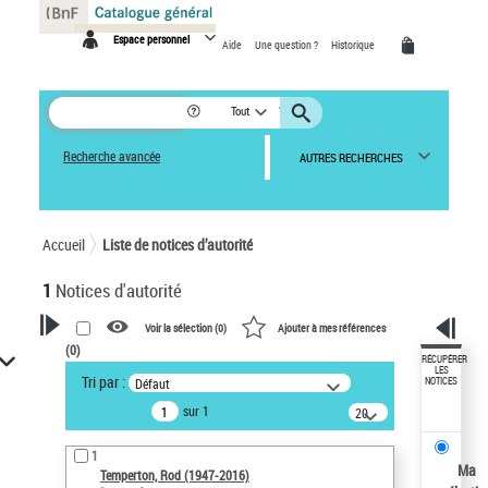
Panneau de gestion des cookies
Espace personnel
Aide
Une question ?
Historique
Tout
Recherche avancée
AUTRES RECHERCHES
Accueil
Liste de notices d’autorité
1
Notices d'autorité
Voir la sélection (
0
)
Ajouter à mes références
(
0
)
VOTRE RECHERCHE
RÉCUPÉRER
LES
Tri par :
Défaut
NOTICES
Recherche avancée dans les
sur 1
notices d’autorité
20
résultats/page
Œuvres liées à l'auteur :
1
Temperton, Rod (1947-2016)
Ma
Temperton, Rod (1947-2016)