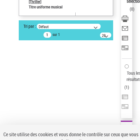
sélectio
[Thriller]
Auteur d’œuvre
Titre uniforme musical
(
0
)
Temperton, Rod (1947-2016)
Type de notice d'autorité
Tri par :
Défaut
Titre uniforme musical
sur 1
20
résultats/page
Pays
ne s'applique pas
Sauvegarder votre recherche
AFFINER
Tous le
Type de notice d'autorité
résultat
(
1
)
Œuvre
(1)
Titre uniforme musical
(1)
Statut de la notice d’autorité
Pays
Auteur d’œuvre
Ce site utilise des cookies et vous donne le contrôle sur ceux que vous