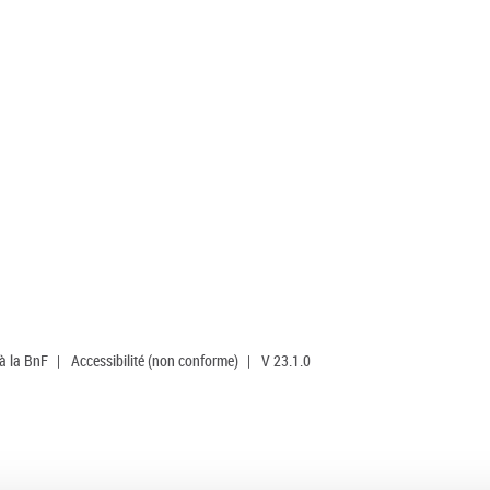
 à la BnF
|
Accessibilité (non conforme)
|
V 23.1.0