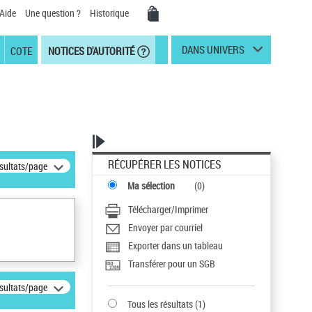
Aide
Une question ?
Historique
DANS UNIVERS
COTE
NOTICES D'AUTORITÉ
RÉCUPÉRER LES NOTICES
ésultats/page
Ma sélection
(
0
)
Télécharger/Imprimer
Envoyer par courriel
Exporter dans un tableau
Transférer pour un SGB
ésultats/page
Tous les résultats
(
1
)