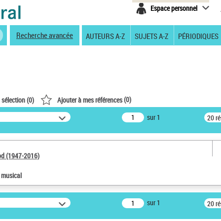
Espace personnel
Recherche avancée
AUTEURS A-Z
SUJETS A-Z
PÉRIODIQUES
(
0
)
 sélection (
0
)
Ajouter à mes références
sur 1
20 r
od (1947-2016)
e musical
sur 1
20 r