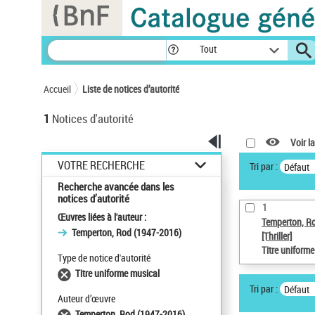
Panneau de gestion des cookies
Tout
Accueil
Liste de notices d’autorité
1
Notices d'autorité
Voir la
VOTRE RECHERCHE
Tri par :
Défaut
Recherche avancée dans les
notices d’autorité
1
Œuvres liées à l'auteur :
Temperton, R
Temperton, Rod (1947-2016)
[Thriller]
Titre uniform
Type de notice d'autorité
Titre uniforme musical
Tri par :
Défaut
Auteur d’œuvre
Temperton, Rod (1947-2016)