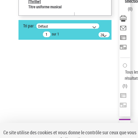
sélectio
[Thriller]
Pays
Titre uniforme musical
(
0
)
ne s'applique pas
Statut de la notice d’autorité
Tri par :
Défaut
Notice élémentaire
sur 1
20
résultats/page
Type de notice d'autorité
Œuvre
Sauvegarder votre recherche
AFFINER
Tous le
Type de notice d'autorité
résultat
(
1
)
Œuvre
(1)
Titre uniforme musical
(1)
Statut de la notice d’autorité
Pays
Auteur d’œuvre
Ce site utilise des cookies et vous donne le contrôle sur ceux que vous