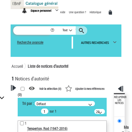
Panneau de gestion des cookies
Espace personnel
Aide
Une question ?
Historique
Tout
Recherche avancée
AUTRES RECHERCHES
Accueil
Liste de notices d’autorité
1
Notices d'autorité
Voir la sélection (
0
)
Ajouter à mes références
(
0
)
VOTRE RECHERCHE
RÉCUPÉRER
LES
Tri par :
Défaut
NOTICES
Recherche avancée dans les
sur 1
notices d’autorité
20
résultats/page
Œuvres liées à l'auteur :
1
Temperton, Rod (1947-2016)
Ma
Temperton, Rod (1947-2016)